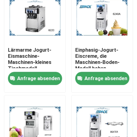
Lärmarme Jogurt-
Einphasig-Jogurt-
Eismaschine-
Eiscreme, die
Maschinen-kleines
Maschinen-Boden-
Tischmodell
Modell hohen
Überschuss macht
Anfrage absenden
Anfrage absenden
Nach Hause
Über uns
Kontakte