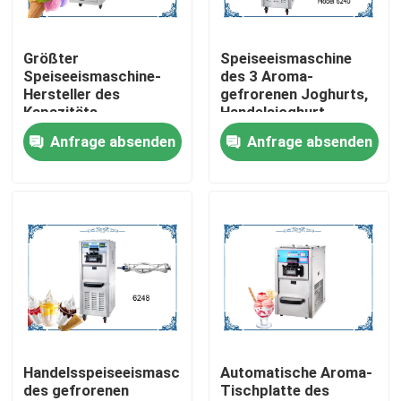
Produkte
Größter
Speiseeismaschine
Speiseeismaschine-
des 3 Aroma-
Hersteller des
gefrorenen Joghurts,
Softeis-Speiseeismaschine
Kapazitäts-
Handelsjoghurt-
gefrorenen Joghurts
Eiscreme, die
Anfrage absenden
Anfrage absenden
für Selbstaufschlags-
Maschine herstellt
Tischplattespeiseeismaschine
Jogurt-Speicher
Handelsspeiseeismaschine
Gefrorene Getränk-Schlamm-Maschine
Maschine des gefrorenen Joghurts
Handelsspeiseeismaschine
Automatische Aroma-
des gefrorenen
Tischplatte des
Jogurt-Speiseeismaschine