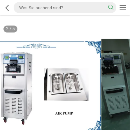
2
/
5