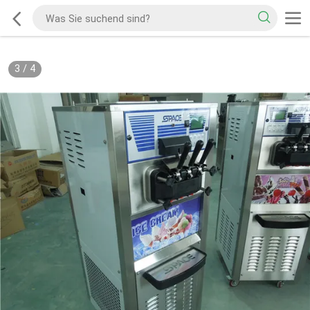
3
/
4