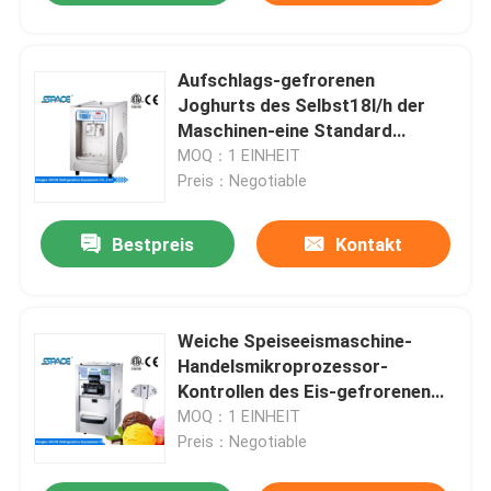
Aufschlags-gefrorenen
Joghurts des Selbst18l/h der
Maschinen-eine Standard
Aroma-der Luftkühlungs-US
MOQ：1 EINHEIT
Preis：Negotiable
Bestpreis
Kontakt
Weiche Speiseeismaschine-
Handelsmikroprozessor-
Kontrollen des Eis-gefrorenen
Joghurts
MOQ：1 EINHEIT
Preis：Negotiable