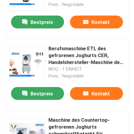
Preis：Negotiable
Produkte
Bestpreis
Kontakt
Softeis-Speiseeismaschine
Berufsmaschine ETL des
Tischplattespeiseeismaschine
gefrorenen Joghurts CER,
Handelshersteller-Maschine des
gefrorenen Joghurts
MOQ：1 EINHEIT
Handelsspeiseeismaschine
Preis：Negotiable
Gefrorene Getränk-Schlamm-Maschine
Bestpreis
Kontakt
Maschine des gefrorenen Joghurts
Maschine des Countertop-
gefrorenen Joghurts
Jogurt-Speiseeismaschine
schwerkraftbetankt für