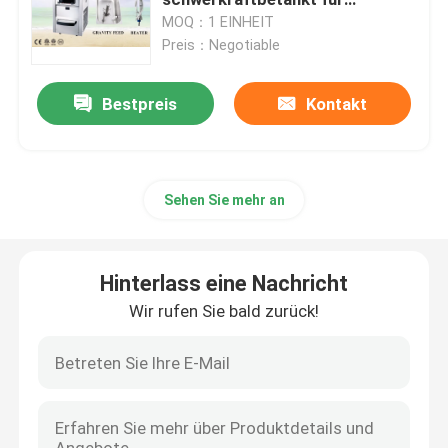
Geschäft 48Liter/Hour
MOQ：1 EINHEIT
Preis：Negotiable
Maschine des Softeisgefrorenen joghurts
Bestpreis
Kontakt
Eiscreme, die Maschine herstellt
Handelseismaschine
Sehen Sie mehr an
Einzelne Aroma-Speiseeismaschine
Hinterlass eine Nachricht
Drei Aroma-Speiseeismaschine
Wir rufen Sie bald zurück!
Softeis-Gefrierschrank
Gefrorene Granita-Maschine