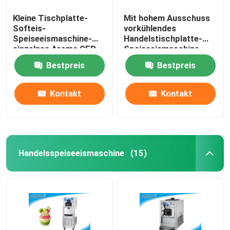
Kleine Tischplatte-
Mit hohem Ausschuss
Softeis-
vorkühlendes
Speiseeismaschine-
Handelstischplatte-
einzelnes Aroma CER
Speiseeismaschine-
ETL genehmigt
einzelnes Aroma
Bestpreis
Bestpreis
Kontakt
Kontakt
Handelsspeiseeismaschine
(15)