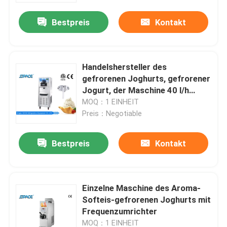
Bestpreis
Kontakt
Handelshersteller des
gefrorenen Joghurts, gefrorener
Jogurt, der Maschine 40 l/h
macht
MOQ：1 EINHEIT
Preis：Negotiable
Bestpreis
Kontakt
Nach Hause
Einzelne Maschine des Aroma-
Über uns
Softeis-gefrorenen Joghurts mit
Frequenzumrichter
Kontakte
MOQ：1 EINHEIT