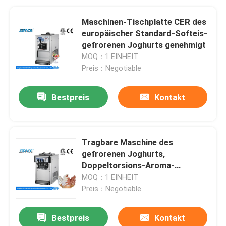
Maschinen-Tischplatte CER des
europäischer Standard-Softeis-
gefrorenen Joghurts genehmigt
MOQ：1 EINHEIT
Preis：Negotiable
Bestpreis
Kontakt
Tragbare Maschine des
gefrorenen Joghurts,
Doppeltorsions-Aroma-
gefrorener Jogurt, der Maschine
MOQ：1 EINHEIT
herstellt
Preis：Negotiable
Bestpreis
Kontakt