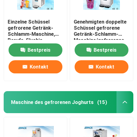
Einzelne Schüssel
Genehmigten doppelte
gefrorene Getränk-
Schüssel gefrorene
Schlamm-Maschine,
Getränk-Schlamm-
Berufs-Slushie-
Maschine/gefrorenes
Hersteller-Maschine
Saft-Maschine CER
Bestpreis
Bestpreis
Kontakt
Kontakt
Maschine des gefrorenen Joghurts
(15)