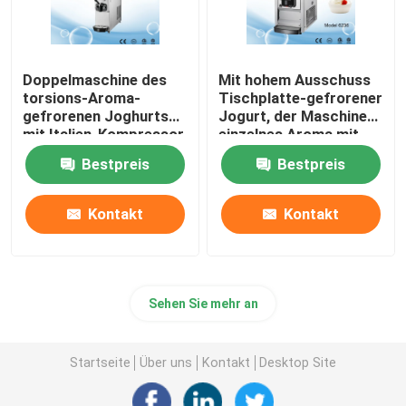
Doppelmaschine des
Mit hohem Ausschuss
torsions-Aroma-
Tischplatte-gefrorener
gefrorenen Joghurts
Jogurt, der Maschine
mit Italien-Kompressor
einzelnes Aroma mit
12 Liter Kapazitäts-
der Vorkühlung macht
Bestpreis
Bestpreis
Kontakt
Kontakt
Sehen Sie mehr an
Startseite
Über uns
Kontakt
Desktop Site