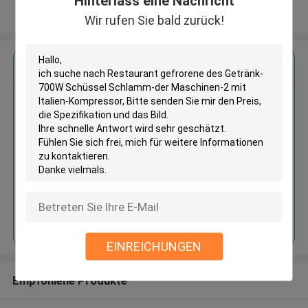
Hinterlass eine Nachricht
Sehen Sie mehr an
Wir rufen Sie bald zurück!
Erhalten Sie den besten Preis für
Restaurant gefrorene des
Getränk-700W Schüssel
Schlamm-der Maschinen-2 mit
Italien-Kompressor
Fortsetzen
EINREICHUNGEN
Empfohlene Produkte