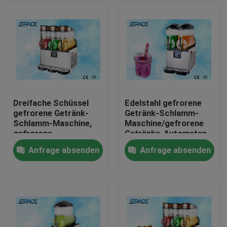
Dreifache Schüssel
Edelstahl gefrorene
gefrorene Getränk-
Getränk-Schlamm-
Schlamm-Maschine,
Maschine/gefrorene
gefrorene
Getränke-Automaten
Getränkemaschinen-
verdoppeln Schüssel
Anfrage absenden
Anfrage absenden
hohe
Haus
Leistungsfähigkeit
Produkte
Über uns