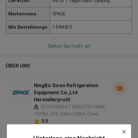
Lieferzeit
mit in 7 Tagen nach Zahlung
Markenname
SPACE
Min Bestellmenge
1 EINHEIT
Sehen Sie mehr an
ÜBER UNS
NingBo Sicen Refrigeration
Equipment Co.,Ltd
Herstellerprofil
CE18 FAREAST INDUSTRY PARK
,YUYAO ,ZHEJIANG,CHINA ,China
5.0
Überprüfter Lieferant