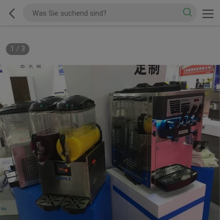
1
/
3