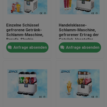
Fabrik-Ausflug
Einzelne Schüssel
Handelsklasse-
Qualitätskontrolle
gefrorene Getränk-
Schlamm-Maschine,
Schlamm-Maschine,
gefrorener Ertrag der
Berufs-Slushie-
Getränk-Hersteller-
Treten Sie mit uns in Verbindung
Hersteller-Maschine
Maschinen-3x12L
Anfrage absenden
Anfrage absenden
Nachrichten
Fordern Sie ein Zitat
Softeis-Speiseeismaschine
Tischplattespeiseeismaschine