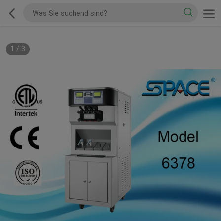
1
/
3