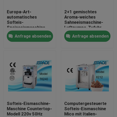
Europa-Art-
2+1 gemischtes
Fabrik-Ausflug
automatisches
Aroma-weiches
Softeis-
Sahneeismaschine-
Speiseeismaschine-
Luftpumpe-Zufuhr
Qualitätskontrolle
Edelstahl-Material
CER genehmigt
Anfrage absenden
Anfrage absenden
Treten Sie mit uns in Verbindung
Nachrichten
Fordern Sie ein Zitat
Softeis-Speiseeismaschine
Softeis-Eismaschine-
Computergesteuerte
Maschine Countertop-
Softeis-Eismaschine
Modell 220v 50Hz
Mico mit Italien-
Tischplattespeiseeismaschine