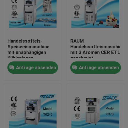
Handelssofteis-
RAUM
Speiseeismaschine
Handelssofteismaschine
mit unabhängigen
mit 3 Aromen CER ETL
Kühlanlagen
genehmigt
Anfrage absenden
Anfrage absenden
Haus
Produkte
Über uns