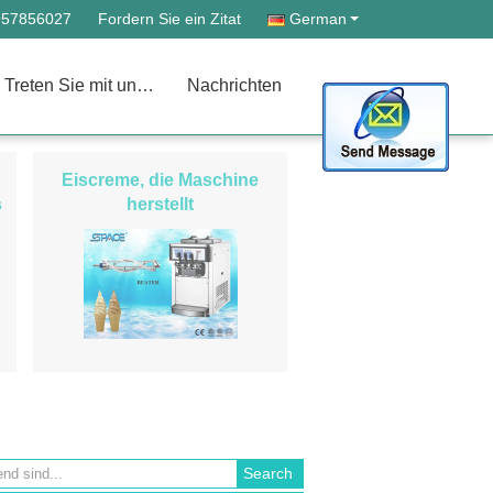
957856027
Fordern Sie ein Zitat
German
Treten Sie mit uns in Verbindung
Nachrichten
Eiscreme, die Maschine
s
herstellt