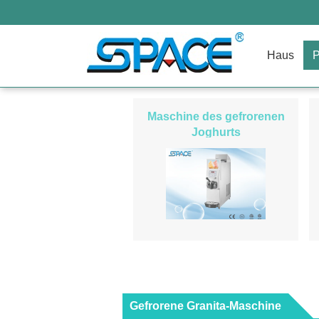
Haus
P
Maschine des gefrorenen
Joghurts
Gefrorene Granita-Maschine