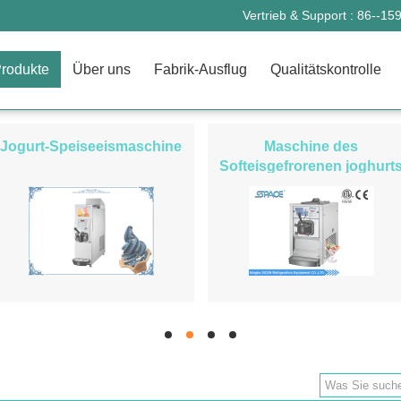
Vertrieb & Support :
86--15
rodukte
Über uns
Fabrik-Ausflug
Qualitätskontrolle
Jogurt-Speiseeismaschine
Maschine des
Softeisgefrorenen joghurt