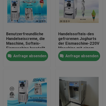
Benutzerfreundliche
Handelssofteis-des
Handelseiscreme, die
gefrorenen Joghurts
Maschine, Softeis-
der Eismaschine-220V
Eismaschine herstellt
Maschine mit einem
Aroma
Anfrage absenden
Anfrage absenden
Haus
Produkte
Über uns