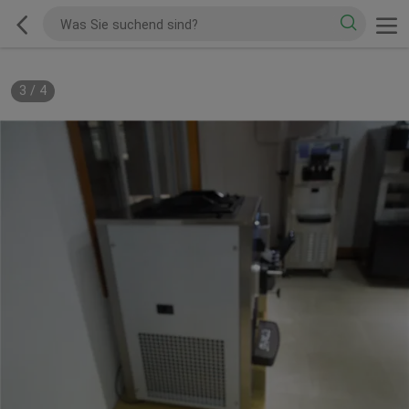
3
/
4