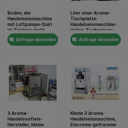
Boden, der
Liter einer Aroma-
Fabrik-Ausflug
Handelseismaschine
Tischplatte-
mit Luftpumpe-Quirl
Handelseismaschine-
im Trichter steht
Italien-Technologie-
Qualitätskontrolle
18/Stunde
Anfrage absenden
Anfrage absenden
Treten Sie mit uns in Verbindung
Nachrichten
Fordern Sie ein Zitat
Softeis-Speiseeismaschine
3 Aroma-
Kleine 3 Aroma-
Handelssofteis-
Handelseismaschine,
Hersteller, kleine
Eiscreme-gefrorener
Tischplattespeiseeismaschine